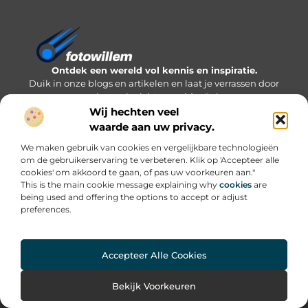
Ontdek een wereld vol kennis en inspiratie.
Duik in onze blogs en artikelen en laat je verrassen door
nieuwe inzichten en ideeën!
Wij hechten veel
Bericht categorie
waarde aan uw privacy.
We maken gebruik van cookies en vergelijkbare technologieën
om de gebruikerservaring te verbeteren. Klik op 'Accepteer alle
cookies' om akkoord te gaan, of pas uw voorkeuren aan."
Onze informatie
This is the main cookie message explaining why
cookies
are
being used and offering the options to accept or adjust
Inkomsten genereren met mijn website: welke routes werken écht?
preferences.
Accepteer Alle Cookies
Website index
Cookiebeleid (EU)
@2025 www.fotowillem.nl All Right Reserved.
Bekijk Voorkeuren