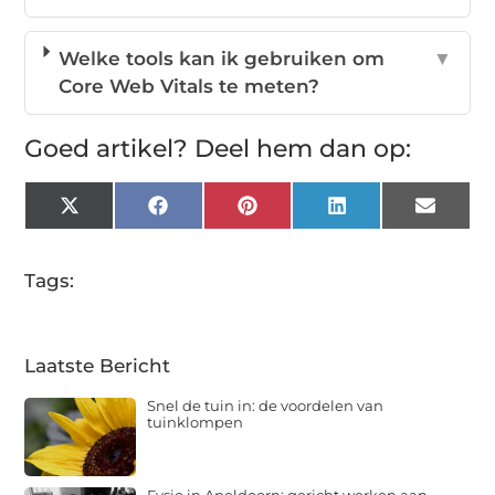
Welke tools kan ik gebruiken om
▼
Core Web Vitals te meten?
Goed artikel? Deel hem dan op:
X
Facebook
Pinterest
LinkedIn
Email
(Twitter)
Tags:
Laatste Bericht
Snel de tuin in: de voordelen van
tuinklompen
Fysio in Apeldoorn: gericht werken aan