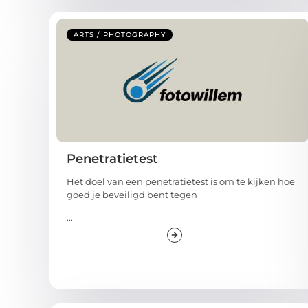
ARTS / PHOTOGRAPHY
Penetratietest
Het doel van een penetratietest is om te kijken hoe
goed je beveiligd bent tegen
...