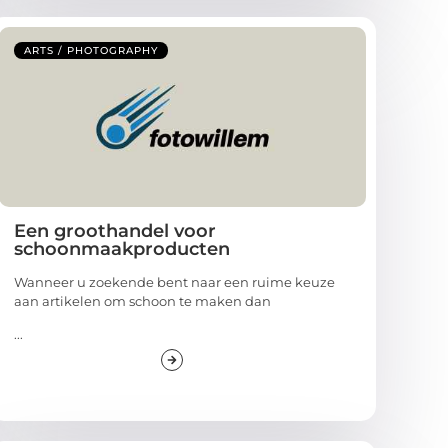
ARTS / PHOTOGRAPHY
Een groothandel voor
schoonmaakproducten
Wanneer u zoekende bent naar een ruime keuze
aan artikelen om schoon te maken dan
...