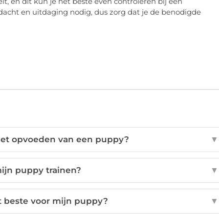
t, en dit kun je het beste even controleren bij een
dacht en uitdaging nodig, dus zorg dat je de benodigde
het opvoeden van een puppy?
▼
ijn puppy trainen?
▼
t beste voor mijn puppy?
▼