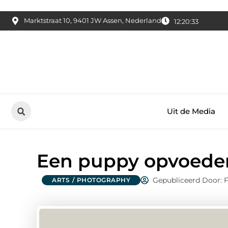
Marktstraat 10, 9401 JW Assen, Nederland
12:20:34
Uit de Media
Een puppy opvoede
Gepubliceerd Door: 
ARTS / PHOTOGRAPHY