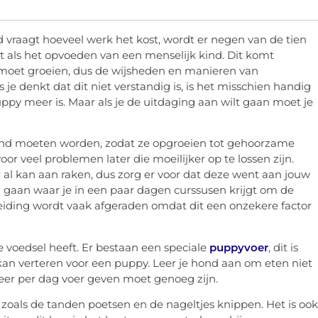
 vraagt hoeveel werk het kost, wordt er negen van de tien
t als het opvoeden van een menselijk kind. Dit komt
e moet groeien, dus de wijsheden en manieren van
e denkt dat dit niet verstandig is, is het misschien handig
y meer is. Maar als je de uitdaging aan wilt gaan moet je
traind moeten worden, zodat ze opgroeien tot gehoorzame
voor veel problemen later die moeilijker op te lossen zijn.
r al kan aan raken, dus zorg er voor dat deze went aan jouw
l gaan waar je in een paar dagen curssusen krijgt om de
leiding wordt vaak afgeraden omdat dit een onzekere factor
e voedsel heeft. Er bestaan een speciale
puppyvoer
, dit is
an verteren voor een puppy. Leer je hond aan om eten niet
keer per dag voer geven moet genoeg zijn.
, zoals de tanden poetsen en de nageltjes knippen. Het is ook