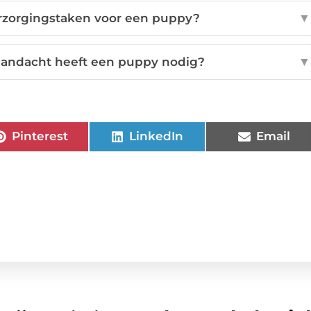
erzorgingstaken voor een puppy?
▼
aandacht heeft een puppy nodig?
▼
Pinterest
LinkedIn
Email