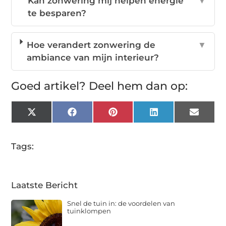
Kan zonwering mij helpen energie
▼
te besparen?
Hoe verandert zonwering de
▼
ambiance van mijn interieur?
Goed artikel? Deel hem dan op:
X
Facebook
Pinterest
LinkedIn
Email
(Twitter)
Tags:
Laatste Bericht
Snel de tuin in: de voordelen van
tuinklompen