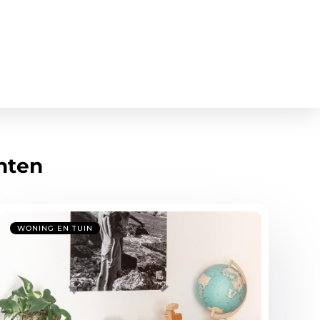
hten
WONING EN TUIN