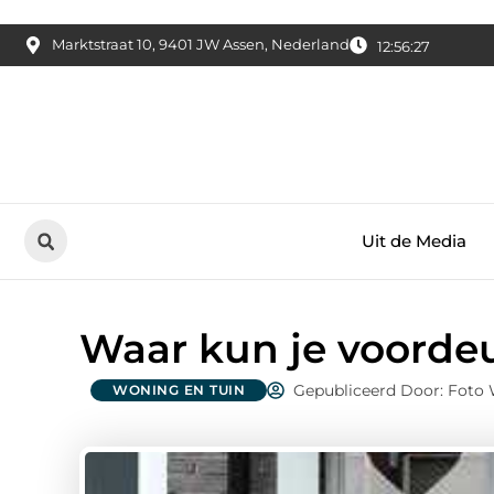
Marktstraat 10, 9401 JW Assen, Nederland
12:56:28
Uit de Media
Waar kun je voordeu
Gepubliceerd Door: Foto
WONING EN TUIN