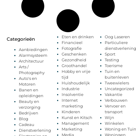
Eten en drinken
Oog Laseren
Categorieën
Financieel
Particuliere
Fotografie
dienstverlenin
Aanbiedingen
Geschenken
Sport
Alarmsysteem
Gezondheid
Testing
Architectuur
Groothandel
Toerisme
Arts /
Hobby en vrije
Tuin en
Photography
tijd
buitenleven
Auto's en
Huishoudelijk
Tweewielers
Motoren
Industrie
Uncategorized
Banen en
Insolventie
Vakantie
opleidingen
Internet
Verbouwen
Beauty en
marketing
Vervoer en
verzorging
Kinderen
transport
Bedrijven
Kunst en Kitsch
Wijn
Blog
Management
Winkelen
Cadeau
Marketing
Woning en Tui
Dienstverlening
Media
Woningen
Electronica en