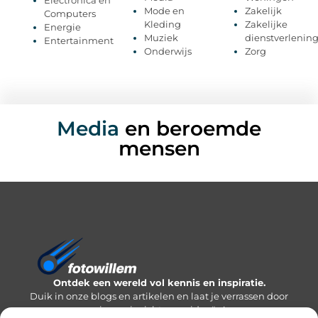
Mode en
Zakelijk
Computers
Kleding
Zakelijke
Energie
Muziek
dienstverlenin
Entertainment
Onderwijs
Zorg
Media
en beroemde
mensen
Ontdek een wereld vol kennis en inspiratie.
Duik in onze blogs en artikelen en laat je verrassen door
nieuwe inzichten en ideeën!