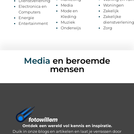
Dienstverlening
Media
Woningen
Electronica en
Mode en
Zakelijk
Computers
Kleding
Zakelijke
Energie
Muziek
dienstverlenin
Entertainment
Onderwijs
Zorg
Media
en beroemde
mensen
Ontdek een wereld vol kennis en inspiratie.
Duik in onze blogs en artikelen en laat je verrassen door