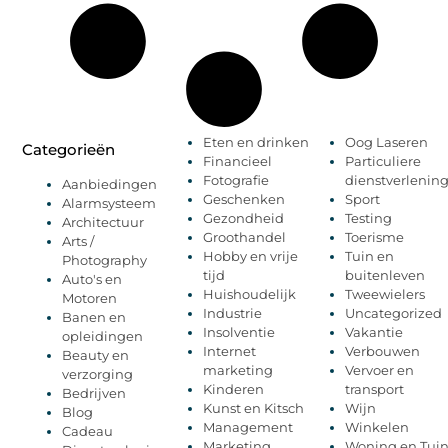
Eten en drinken
Oog Laseren
Categorieën
Financieel
Particuliere
Fotografie
dienstverlenin
Aanbiedingen
Geschenken
Sport
Alarmsysteem
Gezondheid
Testing
Architectuur
Groothandel
Toerisme
Arts /
Hobby en vrije
Tuin en
Photography
tijd
buitenleven
Auto's en
Huishoudelijk
Tweewielers
Motoren
Industrie
Uncategorized
Banen en
Insolventie
Vakantie
opleidingen
Internet
Verbouwen
Beauty en
marketing
Vervoer en
verzorging
Kinderen
transport
Bedrijven
Kunst en Kitsch
Wijn
Blog
Management
Winkelen
Cadeau
Marketing
Woning en Tui