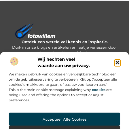
Ontdek een wereld vol kennis en inspiratie.
Duik in onze blogs en artikelen en laat je verrassen door
nieuwe inzichten en ideeën!
Wij hechten veel
Bericht categorie
waarde aan uw privacy.
We maken gebruik van cookies en vergelijkbare technologieën
om de gebruikerservaring te verbeteren. Klik op 'Accepteer alle
cookies' om akkoord te gaan, of pas uw voorkeuren aan."
Onze informatie
This is the main cookie message explaining why
cookies
are
being used and offering the options to accept or adjust
Inkomsten genereren met mijn website: welke routes werken écht?
preferences.
Accepteer Alle Cookies
Website index
Cookiebeleid (EU)