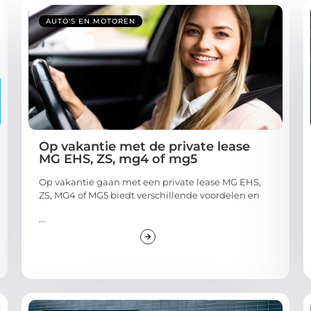
AUTO'S EN MOTOREN
Op vakantie met de private lease
MG EHS, ZS, mg4 of mg5
Op vakantie gaan met een private lease MG EHS,
ZS, MG4 of MG5 biedt verschillende voordelen en
...