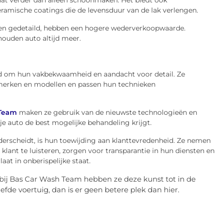
at verder dan alleen schoonmaken. Het biedt ook
ramische coatings die de levensduur van de lak verlengen.
en gedetaild, hebben een hogere wederverkoopwaarde.
ouden auto altijd meer.
d om hun vakbekwaamheid en aandacht voor detail. Ze
omerken en modellen en passen hun technieken
 Team
maken ze gebruik van de nieuwste technologieën en
e auto de best mogelijke behandeling krijgt.
erscheidt, is hun toewijding aan klanttevredenheid. Ze nemen
klant te luisteren, zorgen voor transparantie in hun diensten en
aat in onberispelijke staat.
n bij Bas Car Wash Team hebben ze deze kunst tot in de
eliefde voertuig, dan is er geen betere plek dan hier.