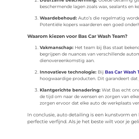
Duurzame bescherming:
Goede detailing ga
beschermende lagen zoals wax, sealants en ke
Waardebehoud:
Auto’s die regelmatig word
Potentiële kopers waarderen een goed onderh
Waarom kiezen voor Bas Car Wash Team?
Vakmanschap:
Het team bij Bas staat beken
begrijpen de nuances van verschillende aut
dienovereenkomstig aan.
Innovatieve technologie:
Bij
Bas Car Wash
hoogwaardige producten. Dit garandeert dat j
Klantgerichte benadering:
Wat Bas echt ond
de tijd om naar de wensen en zorgen van elke 
zorgen ervoor dat elke auto de werkplaats verl
In conclusie, auto detailing is een kunstvorm e
perfectie verfijnd. Als je het beste wilt voor je g