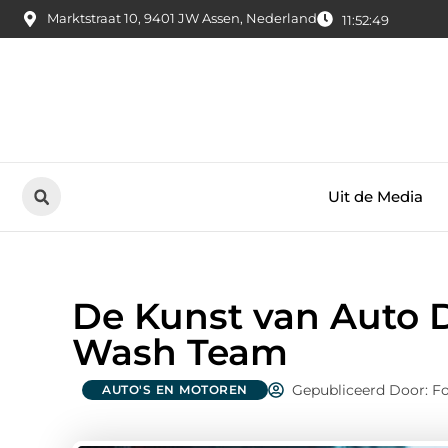
Marktstraat 10, 9401 JW Assen, Nederland
11:52:51
Uit de Media
De Kunst van Auto De
Wash Team
Gepubliceerd Door: F
AUTO'S EN MOTOREN