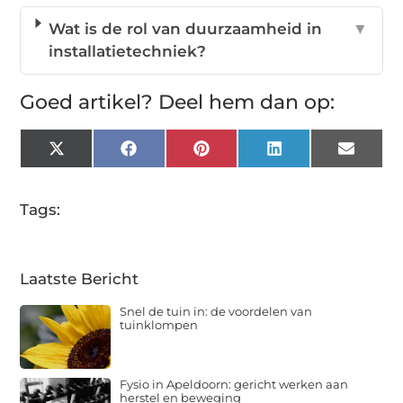
Wat is de rol van duurzaamheid in
▼
installatietechniek?
Goed artikel? Deel hem dan op:
X
Facebook
Pinterest
LinkedIn
Email
(Twitter)
Tags:
Laatste Bericht
Snel de tuin in: de voordelen van
tuinklompen
Fysio in Apeldoorn: gericht werken aan
herstel en beweging