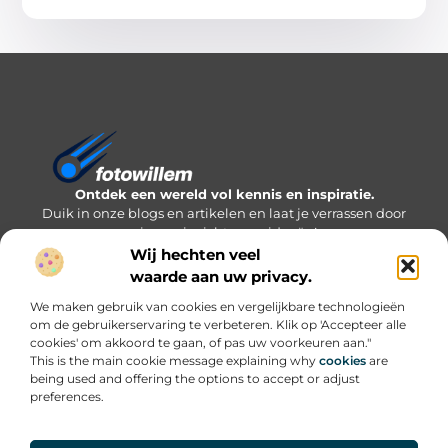
Ontdek een wereld vol kennis en inspiratie.
Duik in onze blogs en artikelen en laat je verrassen door
nieuwe inzichten en ideeën!
Wij hechten veel
Bericht categorie
waarde aan uw privacy.
We maken gebruik van cookies en vergelijkbare technologieën
om de gebruikerservaring te verbeteren. Klik op 'Accepteer alle
cookies' om akkoord te gaan, of pas uw voorkeuren aan."
Onze informatie
This is the main cookie message explaining why
cookies
are
being used and offering the options to accept or adjust
Inkomsten genereren met mijn website: welke routes werken écht?
preferences.