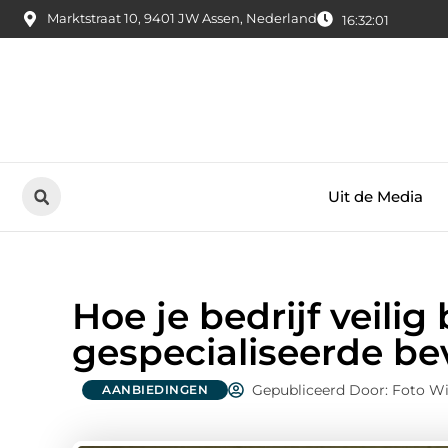
Marktstraat 10, 9401 JW Assen, Nederland
16:32:02
Uit de Media
Hoe je bedrijf veilig 
gespecialiseerde bev
Gepubliceerd Door: Foto W
AANBIEDINGEN