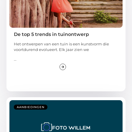
De top 5 trends in tuinontwerp
Het ontwerpen van een tuin is een kunstvorm die
voortdurend evolueert. Elk jaar zien we
...
AANBIEDINGEN