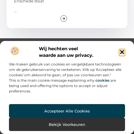
Enschede staat
...
Wij hechten veel
waarde aan uw privacy.
We maken gebruik van cookies en vergelijkbare technologieën
om de gebruikerservaring te verbeteren. Klik op 'Accepteer alle
cookies' om akkoord te gaan, of pas uw voorkeuren aan."
This is the main cookie message explaining why
cookies
are
Ontdek een wereld vol kennis en inspiratie.
being used and offering the options to accept or adjust
Duik in onze blogs en artikelen en laat je verrassen door
preferences.
nieuwe inzichten en ideeën!
Bericht categorie
Accepteer Alle Cookies
Bekijk Voorkeuren
Onze informatie