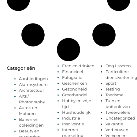
Eten en drinken
Oog Laseren
Categorieën
Financieel
Particuliere
Fotografie
dienstverlenin
Aanbiedingen
Geschenken
Sport
Alarmsysteem
Gezondheid
Testing
Architectuur
Groothandel
Toerisme
Arts /
Hobby en vrije
Tuin en
Photography
tijd
buitenleven
Auto's en
Huishoudelijk
Tweewielers
Motoren
Industrie
Uncategorized
Banen en
Insolventie
Vakantie
opleidingen
Internet
Verbouwen
Beauty en
marketing
Vervoer en
verzorging