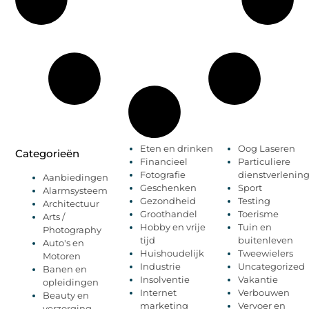
Eten en drinken
Oog Laseren
Categorieën
Financieel
Particuliere
Fotografie
dienstverlenin
Aanbiedingen
Geschenken
Sport
Alarmsysteem
Gezondheid
Testing
Architectuur
Groothandel
Toerisme
Arts /
Hobby en vrije
Tuin en
Photography
tijd
buitenleven
Auto's en
Huishoudelijk
Tweewielers
Motoren
Industrie
Uncategorized
Banen en
Insolventie
Vakantie
opleidingen
Internet
Verbouwen
Beauty en
marketing
Vervoer en
verzorging