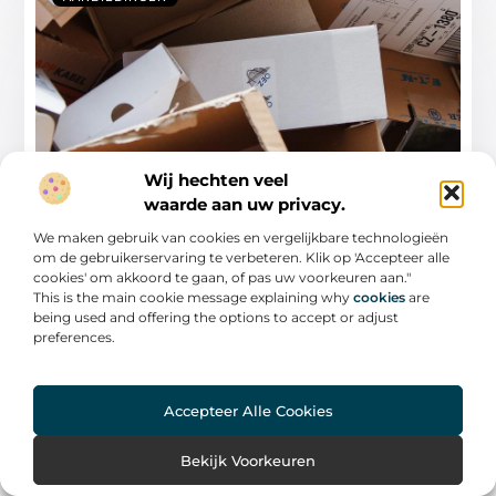
Wij hechten veel
Wat te vermijden in het kiezen van
waarde aan uw privacy.
verpakkingsmaterialen
We maken gebruik van cookies en vergelijkbare technologieën
In de wereld van verpakkingen zijn er talloze opties
om de gebruikerservaring te verbeteren. Klik op 'Accepteer alle
beschikbaar, van plastic zakken tot kartonnen
cookies' om akkoord te gaan, of pas uw voorkeuren aan."
This is the main cookie message explaining why
cookies
are
...
being used and offering the options to accept or adjust
preferences.
Accepteer Alle Cookies
AANBIEDINGEN
Bekijk Voorkeuren