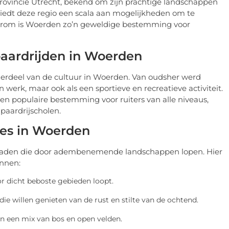
rovincie Utrecht, bekend om zijn prachtige landschappen
biedt deze regio een scala aan mogelijkheden om te
arom is Woerden zo’n geweldige bestemming voor
paardrijden in Woerden
derdeel van de cultuur in Woerden. Van oudsher werd
n werk, maar ook als een sportieve en recreatieve activiteit.
en populaire bestemming voor ruiters van alle niveaus,
paardrijscholen.
tes in Woerden
rpaden die door adembenemende landschappen lopen. Hier
ennen:
or dicht beboste gebieden loopt.
die willen genieten van de rust en stilte van de ochtend.
van een mix van bos en open velden.