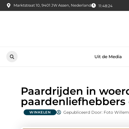
Marktstraat 10, 9401 JW Assen, Nederland
11:48:25
Uit de Media
Paardrijden in woer
paardenliefhebbers 
Gepubliceerd Door: Foto Willem
WINKELEN