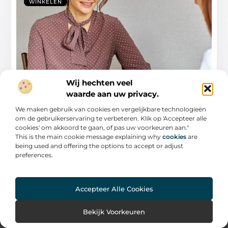
WINKELEN
Wij hechten veel
De beste psycholoog in waalwijk vinden
waarde aan uw privacy.
voor uw geestelijke gezondheid
We maken gebruik van cookies en vergelijkbare technologieën
In de moderne wereld is het belangrijker dan ooit om
om de gebruikerservaring te verbeteren. Klik op 'Accepteer alle
aandacht te besteden aan onze
cookies' om akkoord te gaan, of pas uw voorkeuren aan."
This is the main cookie message explaining why
cookies
are
...
being used and offering the options to accept or adjust
preferences.
Accepteer Alle Cookies
Bekijk Voorkeuren