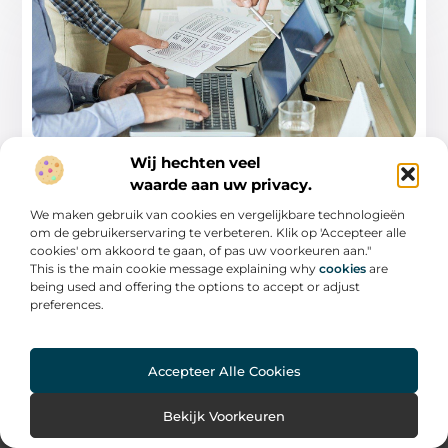
Wij hechten veel
Reclamebureau in wijchen – Uw gids voor
creatieve marketingoplossingen
waarde aan uw privacy.
Welkom bij uw uitgebreide gids over het kiezen van
We maken gebruik van cookies en vergelijkbare technologieën
een reclamebureau in Wijchen (Wijchen Gids). Als
om de gebruikerservaring te verbeteren. Klik op 'Accepteer alle
cookies' om akkoord te gaan, of pas uw voorkeuren aan."
...
This is the main cookie message explaining why
cookies
are
being used and offering the options to accept or adjust
preferences.
Accepteer Alle Cookies
Bekijk Voorkeuren