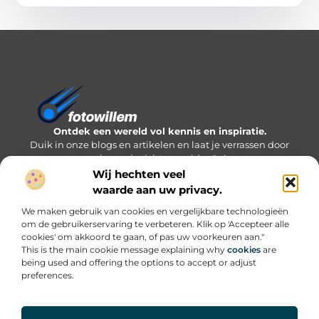
Ontdek een wereld vol kennis en inspiratie.
Duik in onze blogs en artikelen en laat je verrassen door
nieuwe inzichten en ideeën!
Wij hechten veel
Bericht categorie
waarde aan uw privacy.
We maken gebruik van cookies en vergelijkbare technologieën
om de gebruikerservaring te verbeteren. Klik op 'Accepteer alle
cookies' om akkoord te gaan, of pas uw voorkeuren aan."
Onze informatie
This is the main cookie message explaining why
cookies
are
being used and offering the options to accept or adjust
Inkomsten genereren met mijn website: welke routes werken écht?
preferences.