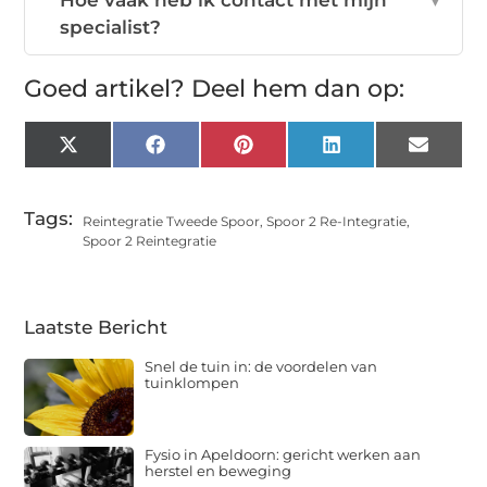
Hoe vaak heb ik contact met mijn
▼
specialist?
Goed artikel? Deel hem dan op:
X
Facebook
Pinterest
LinkedIn
Email
(Twitter)
Tags:
Reintegratie Tweede Spoor
,
Spoor 2 Re-Integratie
,
Spoor 2 Reintegratie
Laatste Bericht
Snel de tuin in: de voordelen van
tuinklompen
Fysio in Apeldoorn: gericht werken aan
herstel en beweging